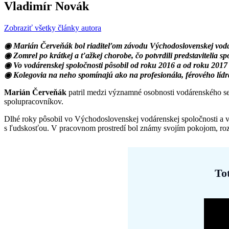
Vladimír Novák
Zobraziť všetky články autora
◉ Marián Červeňák bol riaditeľom závodu Východoslovenskej vodá
◉ Zomrel po krátkej a ťažkej chorobe, čo potvrdili predstavitelia s
◉ Vo vodárenskej spoločnosti pôsobil od roku 2016 a od roku 2017 
◉ Kolegovia na neho spomínajú ako na profesionála, férového líd
Marián Červeňák
patril medzi významné osobnosti vodárenského sek
spolupracovníkov.
Dlhé roky pôsobil vo Východoslovenskej vodárenskej spoločnosti a výr
s ľudskosťou. V pracovnom prostredí bol známy svojím pokojom, r
To