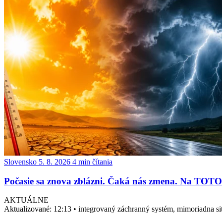
Slovensko
5. 8. 2026
4 min čítania
Počasie sa znova zblázni. Čaká nás zmena. Na TOTO 
AKTUÁLNE
Aktualizované:
12:13
•
integrovaný záchranný systém, mimoriadna sit