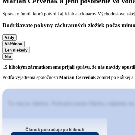
Marián Červeňák a jeho pôsobenie vo vodá
Správa o úmrtí, ktorú potvrdil aj Klub akcionárov Východoslovenske
Dodržiavate pokyny záchranných zložiek počas mimo
Vždy
Väčšinou
Len niekedy
Nie
„S hlbokým zármutkom sme prijali správu, že nás navždy opustil
Podľa vyjadrenia spoločnosti
Marián Červeňák
zomrel po krátkej a 
To nie je všetko. Pokračovanie článku nájdete na
Článok pokračuje po kliknutí