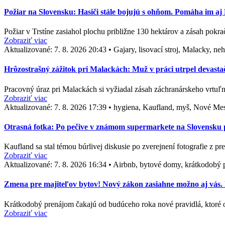
Požiar na Slovensku: Hasiči stále bojujú s ohňom. Pomáha im a
Požiar v Trstíne zasiahol plochu približne 130 hektárov a zásah pok
Zobraziť viac
Aktualizované:
7. 8. 2026 20:43
•
Gajary, lisovací stroj, Malacky, n
Hrôzostrašný zážitok pri Malackách: Muž v práci utrpel devasta
Pracovný úraz pri Malackách si vyžiadal zásah záchranárskeho vrtuľn
Zobraziť viac
Aktualizované:
7. 8. 2026 17:39
•
hygiena, Kaufland, myš, Nové Me
Otrasná fotka: Po pečive v známom supermarkete na Slovensku po
Kaufland sa stal témou búrlivej diskusie po zverejnení fotografie z p
Zobraziť viac
Aktualizované:
7. 8. 2026 16:34
•
Airbnb, bytové domy, krátkodobý p
Zmena pre majiteľov bytov! Nový zákon zasiahne možno aj vás. D
Krátkodobý prenájom čakajú od budúceho roka nové pravidlá, ktoré
Zobraziť viac