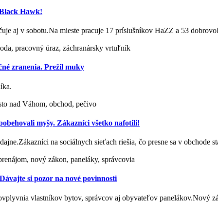
j Black Hawk!
račuje aj v sobotu.Na mieste pracuje 17 príslušníkov HaZZ a 53 dobro
ehoda, pracovný úraz, záchranársky vrtuľník
čné zranenia. Prežil muky
íka.
sto nad Váhom, obchod, pečivo
behovali myšy. Zákazníci všetko nafotili!
redajne.Zákazníci na sociálnych sieťach riešia, čo presne sa v obchode 
renájom, nový zákon, paneláky, správcovia
ávajte si pozor na nové povinnosti
 ovplyvnia vlastníkov bytov, správcov aj obyvateľov panelákov.Nový