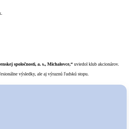
k.
skej spoločnosti, a. s., Michalovce,“
uviedol klub akcionárov.
esionálne výsledky, ale aj výraznú ľudskú stopu.