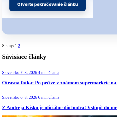
Otvorte pokračovanie článku
Strany:
1
2
Súvisiace články
Slovensko
7. 8. 2026
4 min čítania
Otrasná fotka: Po pečive v známom supermarkete na S
Slovensko
6. 8. 2026
6 min čítania
Z Andreja Kisku je oficiálne dôchodca! Vstúpil do nove