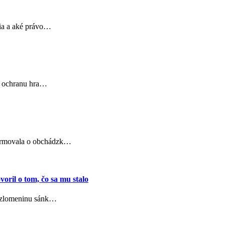
cia a aké právo…
na ochranu hra…
formovala o obchádzk…
oril o tom, čo sa mu stalo
l zlomeninu sánk…