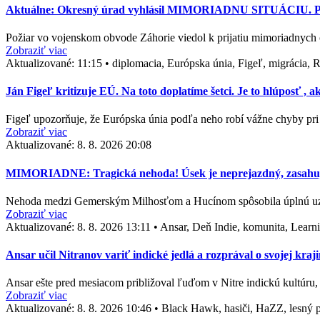
Aktuálne: Okresný úrad vyhlásil MIMORIADNU SITUÁCIU. Polí
Požiar vo vojenskom obvode Záhorie viedol k prijatiu mimoriadnych 
Zobraziť viac
Aktualizované:
11:15
•
diplomacia, Európska únia, Figeľ, migrácia, 
Ján Figeľ kritizuje EÚ. Na toto doplatíme šetci. Je to hlúposť , 
Figeľ upozorňuje, že Európska únia podľa neho robí vážne chyby pri 
Zobraziť viac
Aktualizované:
8. 8. 2026 20:08
MIMORIADNE: Tragická nehoda! Úsek je neprejazdný, zasahuj
Nehoda medzi Gemerským Milhosťom a Hucínom spôsobila úplnú uzáve
Zobraziť viac
Aktualizované:
8. 8. 2026 13:11
•
Ansar, Deň Indie, komunita, Learni
Ansar učil Nitranov variť indické jedlá a rozprával o svojej kra
Ansar ešte pred mesiacom približoval ľuďom v Nitre indickú kultúr
Zobraziť viac
Aktualizované:
8. 8. 2026 10:46
•
Black Hawk, hasiči, HaZZ, lesný pož