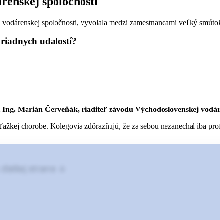
renskej spoločnosti
j vodárenskej spoločnosti, vyvolala medzi zamestnancami veľký smúto
riadnych udalostí?
 Ing. Marián Červeňák, riaditeľ závodu Východoslovenskej vodáren
ťažkej chorobe. Kolegovia zdôrazňujú, že za sebou nezanechal iba prof
 ďalšej strane ↓