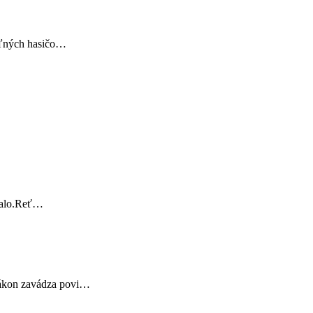
voľných hasičo…
stalo.Reť…
 zákon zavádza povi…