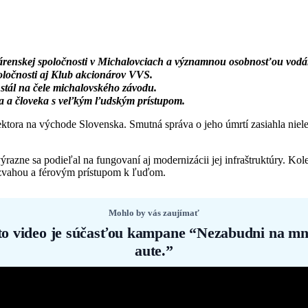
renskej spoločnosti v Michalovciach a významnou osobnosťou vodár
poločnosti aj Klub akcionárov VVS.
stál na čele michalovského závodu.
ra a človeka s veľkým ľudským prístupom.
tora na východe Slovenska. Smutná správa o jeho úmrtí zasiahla niel
azne sa podieľal na fungovaní aj modernizácii jej infraštruktúry. Kole
ozvahou a férovým prístupom k ľuďom.
Mohlo by vás zaujímať
to video je súčasťou kampane “Nezabudni na mn
aute.”