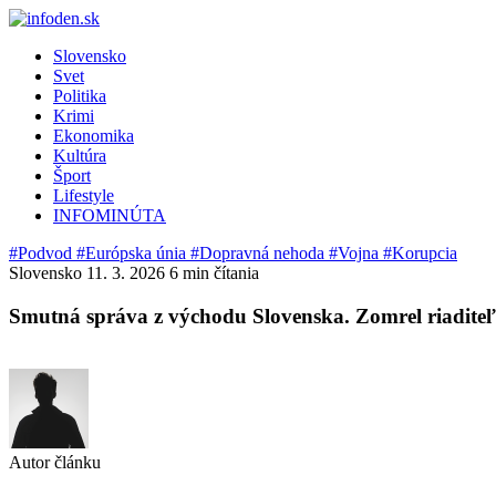
Slovensko
Svet
Politika
Krimi
Ekonomika
Kultúra
Šport
Lifestyle
INFOMINÚTA
#Podvod
#Európska únia
#Dopravná nehoda
#Vojna
#Korupcia
Slovensko
11. 3. 2026
6 min čítania
Smutná správa z východu Slovenska. Zomrel riaditeľ
Autor článku