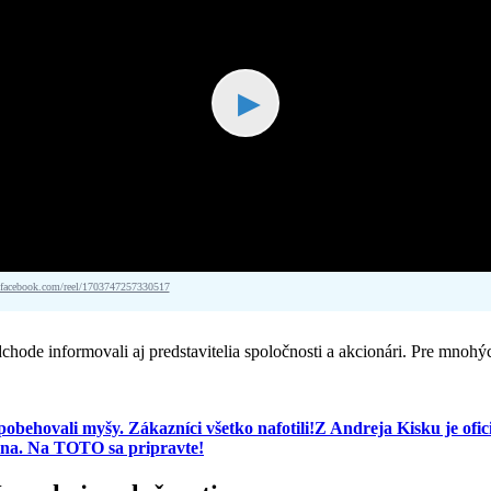
▶
acebook.com/reel/1703747257330517
 odchode informovali aj predstavitelia spoločnosti a akcionári. Pre 
behovali myšy. Zákazníci všetko nafotili!
Z Andreja Kisku je ofic
ena. Na TOTO sa pripravte!