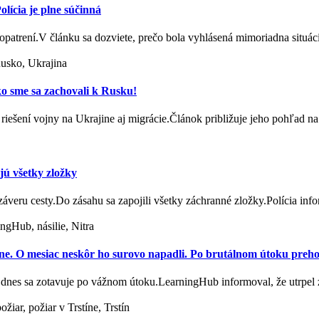
cia je plne súčinná
opatrení.V článku sa dozviete, prečo bola vyhlásená mimoriadna situá
Rusko, Ukrajina
ako sme sa zachovali k Rusku!
riešení vojny na Ukrajine aj migrácie.Článok približuje jeho pohľad 
ú všetky zložky
ru cesty.Do zásahu sa zapojili všetky záchranné zložky.Polícia in
ngHub, násilie, Nitra
jine. O mesiac neskôr ho surovo napadli. Po brutálnom útoku prehov
u, dnes sa zotavuje po vážnom útoku.LearningHub informoval, že utrpe
iar, požiar v Trstíne, Trstín