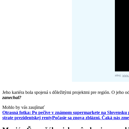
zdroj:
www.f
Jeho kariéra bola spojená s dôležitými projektmi pre región. O jeho
zanechal?
Mohlo by vás zaujímať
Otrasná fotka: Po pečive v známom supermarkete na Slovensku po
strate prezidentskej renty
Počasie sa znova zblázni. Čaká nás zm