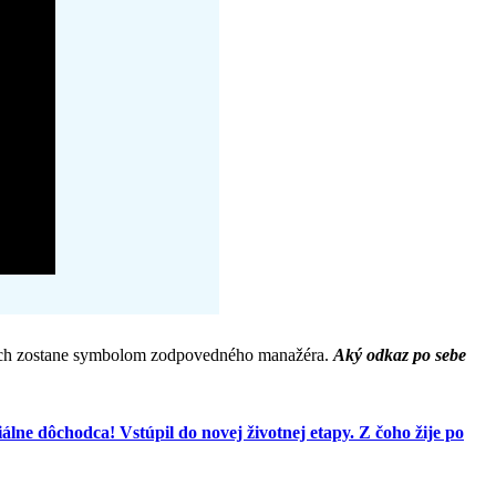
mnohých zostane symbolom zodpovedného manažéra.
Aký odkaz po sebe
iálne dôchodca! Vstúpil do novej životnej etapy. Z čoho žije po