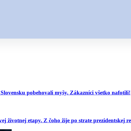
lovensku pobehovali myšy. Zákazníci všetko nafotili!
j životnej etapy. Z čoho žije po strate prezidentskej r