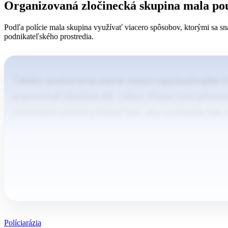
Organizovaná zločinecká skupina mala po
Podľa polície mala skupina využívať viacero spôsobov, ktorými sa s
podnikateľského prostredia.
Takéto podozrenia patria medzi najzávažnejšie fo
pripomínať obdobie 90. rokov. Práve toto priro
informácií polície pôsobiť tak, aby vytvárala tla
Polícia
rázia