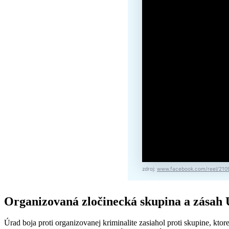
zdroj:
www.facebook.com/reel/21
Organizovaná zločinecká skupina a zása
Úrad boja proti organizovanej kriminalite zasiahol proti skupine, ktor