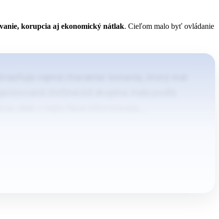
šovanie, korupcia aj ekonomický nátlak
. Cieľom malo byť ovládanie
dôrazňuje najmä charakter konania, ktorý mal
ganizovaná zločinecká skupina mala podľa
lícia však v tejto fáze informovala…