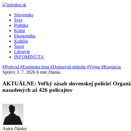
Slovensko
Svet
Politika
Krimi
Ekonomika
Kultúra
Šport
Lifestyle
INFOMINÚTA
#Podvod
#Európska únia
#Dopravná nehoda
#Vojna
#Korupcia
Správy
3. 7. 2026
6 min čítania
AKTUÁLNE: Veľký zásah slovenskej polície! Organiz
nasadených až 426 policajtov
Autor článku