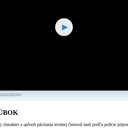
▶
09382079922816
h ÚBOK
ej charakter a spôsob páchania trestnej činnosti mali podľa polície pri