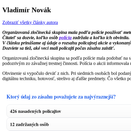
Vladimír Novák
Zobraziť všetky články autora
Organizovaná zločinecká skupina mala podľa polície používať metó
Čitateľ sa dozvie, koľko osôb
polícia
zadržala a koľko ich obvinila.
V článku prinášame aj údaje o rozsahu policajnej akcie a vykonan
Dozviete sa tiež, aké veci mali policajti počas zásahu zaistiť.
Organizovaná zločinecká skupina sa podľa polície mala podobať na sku
podozrivým zo závažnej trestnej činnosti. Polícia o akcii informovala
Obvinenie si vypočulo deväť z nich. Pri siedmich osobách bol podaný
digitálnu techniku, hotovosť, strelivo aj ďalšie predmety. Čo všetko po
Ktorý údaj zo zásahu považujete za najvýraznejší?
426 nasadených policajtov
12 zadržaných osôb