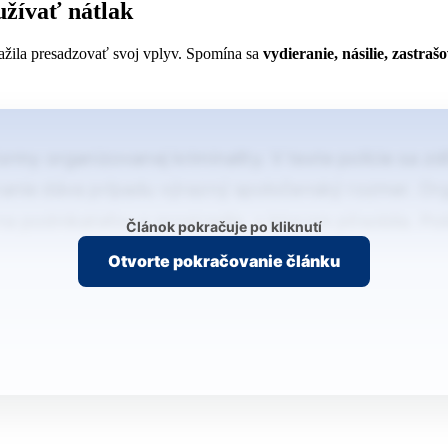
užívať nátlak
nažila presadzovať svoj vplyv. Spomína sa
vydieranie, násilie, zastra
rmy organizovanej kriminality. V texte polície sa z
vnanie dáva prípadu výrazný spoločenský rozmer. Or
k na podnikateľov a prostredie, v ktorom pôsobila. Po
Článok pokračuje po kliknutí
Otvorte pokračovanie článku