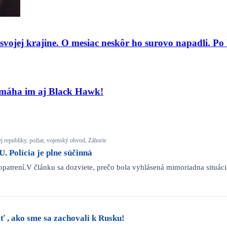
o svojej krajine. O mesiac neskôr ho surovo napadli. P
Pomáha im aj Black Hawk!
j republiky, požiar, vojenský obvod, Záhorie
Polícia je plne súčinná
opatrení.V článku sa dozviete, prečo bola vyhlásená mimoriadna situác
sť , ako sme sa zachovali k Rusku!