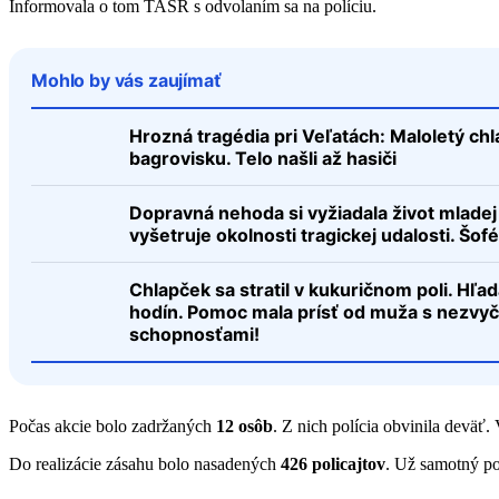
Informovala o tom TASR s odvolaním sa na políciu.
Mohlo by vás zaujímať
Hrozná tragédia pri Veľatách: Maloletý ch
bagrovisku. Telo našli až hasiči
Dopravná nehoda si vyžiadala život mladej 
vyšetruje okolnosti tragickej udalosti. Šof
Chlapček sa stratil v kukuričnom poli. Hľad
hodín. Pomoc mala prísť od muža s nezvy
schopnosťami!
Počas akcie bolo zadržaných
12 osôb
. Z nich polícia obvinila deväť
Do realizácie zásahu bolo nasadených
426 policajtov
. Už samotný poč