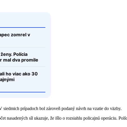
lapec zomrel v
ženy. Polícia
ér mal dva promile
ali ho viac ako 30
čajnými
. V siedmich prípadoch bol zároveň podaný návrh na vzatie do väzby.
et nasadených síl ukazuje, že išlo o rozsiahlu policajnú operáciu. Pol