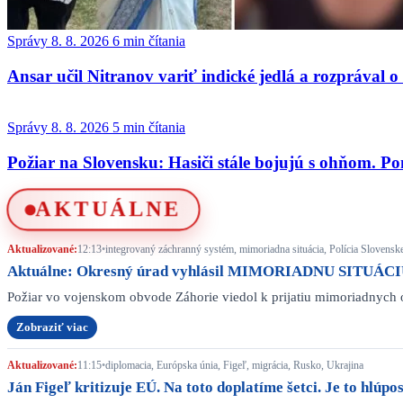
Správy
8. 8. 2026
6 min čítania
Ansar učil Nitranov variť indické jedlá a rozprával 
Správy
8. 8. 2026
5 min čítania
Požiar na Slovensku: Hasiči stále bojujú s ohňom. 
AKTUÁLNE
Aktualizované:
12:13
•
integrovaný záchranný systém, mimoriadna situácia, Polícia Slovenske
Aktuálne: Okresný úrad vyhlásil MIMORIADNU SITUÁCIU. 
Požiar vo vojenskom obvode Záhorie viedol k prijatiu mimoriadnych 
Zobraziť viac
Aktualizované:
11:15
•
diplomacia, Európska únia, Figeľ, migrácia, Rusko, Ukrajina
Ján Figeľ kritizuje EÚ. Na toto doplatíme šetci. Je to hlúpo