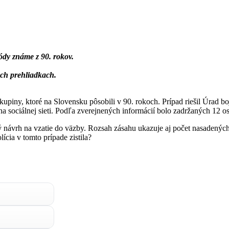
dy známe z 90. rokov.
ých prehliadkach.
piny, ktoré na Slovensku pôsobili v 90. rokoch. Prípad riešil Úrad boj
 na sociálnej sieti. Podľa zverejnených informácií bolo zadržaných 12 o
 návrh na vzatie do väzby. Rozsah zásahu ukazuje aj počet nasadených 
lícia v tomto prípade zistila?