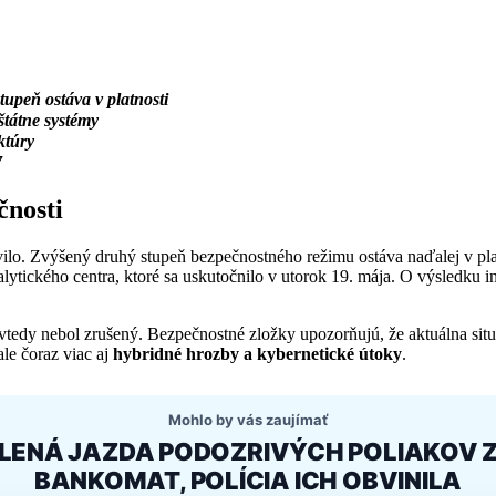
tupeň ostáva v platnosti
štátne systémy
ktúry
7
čnosti
lo. Zvýšený druhý stupeň bezpečnostného režimu ostáva naďalej v platn
ického centra, ktoré sa uskutočnilo v utorok 19. mája. O výsledku i
edy nebol zrušený. Bezpečnostné zložky upozorňujú, že aktuálna situác
le čoraz viac aj
hybridné hrozby a kybernetické útoky
.
Mohlo by vás zaujímať
ALENÁ JAZDA PODOZRIVÝCH POLIAKOV 
BANKOMAT, POLÍCIA ICH OBVINILA