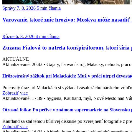
Správy
7. 8. 2026
5 min čítania
Varovanie, ktoré znie hrozivo: Moskva môže nasadiť
Rôzne
6. 8. 2026
4 min čítania
Zuzana Fialová to natrela konšpirátorom, ktorí šíria
AKTUÁLNE
Aktualizované:
20:43
•
Gajary, lisovací stroj, Malacky, nehoda, prac
Hrôzostrašný zážitok pri Malackách: Muž v práci utrpel devasta
Pracovný úraz pri Malackách si vyžiadal zásah záchranárskeho vrtuľn
Zobraziť viac
Aktualizované:
17:39
•
hygiena, Kaufland, myš, Nové Mesto nad Vá
Otrasná fotka: Po pečive v známom supermarkete na Slovensku po
Kaufland sa stal témou búrlivej diskusie po zverejnení fotografie z p
Zobraziť viac
Aktualizované:
16:34
•
Airbnb, bytové domy, krátkodobý prenájom, n