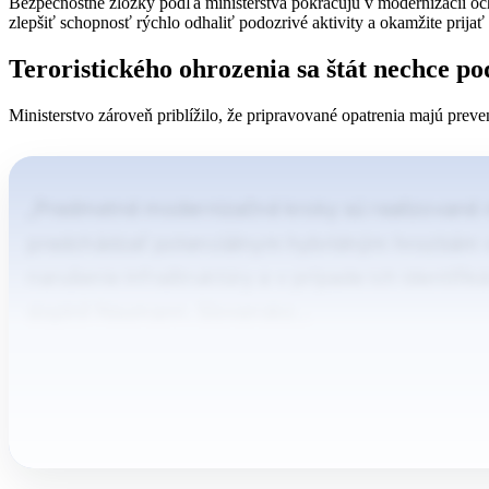
Bezpečnostné zložky podľa ministerstva pokračujú v modernizácii oc
zlepšiť schopnosť rýchlo odhaliť podozrivé aktivity a okamžite prijať
Teroristického ohrozenia sa štát nechce p
Ministerstvo zároveň priblížilo, že pripravované opatrenia majú preve
„Predmetné modernizačné kroky sú realizované nie
predchádzať potenciálnym hybridným hrozbám v k
narušenie infraštruktúry a v prípade ich identi
doplnil Neumann. Slovensko…