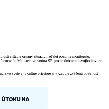
osti a štátne orgány situáciu naďalej pozorne monitorujú.
nformovalo Ministerstvo vnútra SR prostredníctvom svojho hovorcu
ia vo svete aj v online priestore si vyžaduje zvýšenú opatrnosť.
Z ÚTOKU NA