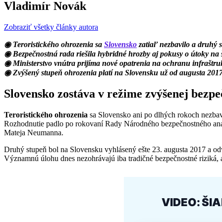
Vladimír Novák
Zobraziť všetky články autora
◉ Teroristického ohrozenia sa
Slovensko
zatiaľ nezbavilo a druhý s
◉ Bezpečnostná rada riešila hybridné hrozby aj pokusy o útoky na 
◉ Ministerstvo vnútra prijíma nové opatrenia na ochranu infraštru
◉ Zvýšený stupeň ohrozenia platí na Slovensku už od augusta 201
Slovensko zostáva v režime zvýšenej bezpe
Teroristického ohrozenia
sa Slovensko ani po dlhých rokoch nezbavi
Rozhodnutie padlo po rokovaní Rady Národného bezpečnostného analyt
Mateja Neumanna.
Druhý stupeň bol na Slovensku vyhlásený ešte 23. augusta 2017 a odvt
Významnú úlohu dnes nezohrávajú iba tradičné bezpečnostné riziká, a
VIDEO: ŠI