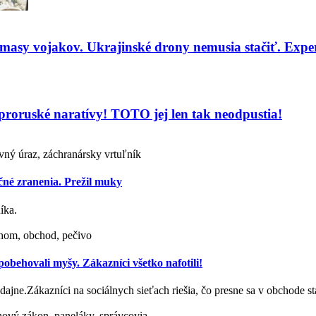
 masy vojakov. Ukrajinské drony nemusia stačiť. Expe
 proruské naratívy! TOTO jej len tak neodpustia!
ovný úraz, záchranársky vrtuľník
čné zranenia. Prežil muky
íka.
hom, obchod, pečivo
behovali myšy. Zákazníci všetko nafotili!
redajne.Zákazníci na sociálnych sieťach riešia, čo presne sa v obchode 
ový zákon, paneláky, správcovia