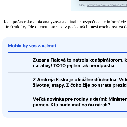
zdroj:
www.facebook.com/reel/21
Rada počas rokovania analyzovala aktuálne bezpečnostné informácie
infraštruktúry. Ide o tému, ktorá sa v posledných mesiacoch dostáva
Mohlo by vás zaujímať
Zuzana Fialová to natrela konšpirátorom, k
naratívy! TOTO jej len tak neodpustia!
Z Andreja Kisku je oficiálne dôchodca! Vst
životnej etapy. Z čoho žije po strate prezi
Veľká novinka pre rodiny s deťmi: Ministe
pomoc. Kto bude mať na ňu nárok?