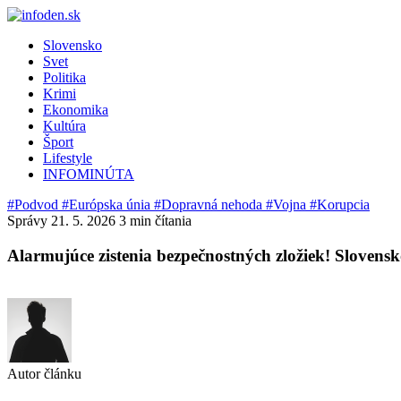
Slovensko
Svet
Politika
Krimi
Ekonomika
Kultúra
Šport
Lifestyle
INFOMINÚTA
#Podvod
#Európska únia
#Dopravná nehoda
#Vojna
#Korupcia
Správy
21. 5. 2026
3 min čítania
Alarmujúce zistenia bezpečnostných zložiek! Slovensk
Autor článku