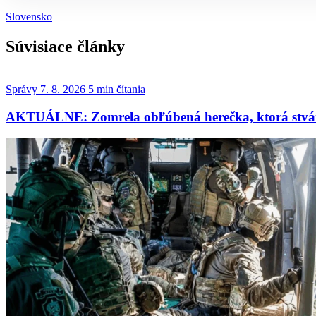
Slovensko
Súvisiace články
Správy
7. 8. 2026
5 min čítania
AKTUÁLNE: Zomrela obľúbená herečka, ktorá stváril