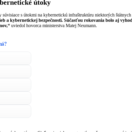
ybernetické útoky
y súvisiace s útokmi na kybernetickú infraštruktúru niektorých štátnyc
ieb a kybernetickej bezpečnosti. Súčasťou rokovania bolo aj vyhodn
nov,“
uviedol hovorca ministerstva Matej Neumann.
čná?