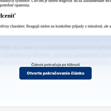
hranných systémov. Cieľom je nielen reagovať na už zaznamenané incid
 potrebné opatrenia.
odceniť
ntívny charakter. Reagujú nielen na konkrétne prípady z minulosti, ale 
len ako reakcia na odhalené bezpečnostné udalosti 
ybernetickej doméne, zvyšovať spôsobilosť rezortu
fikácie vykonávať potrebné protiopatrenia na elimin
Článok pokračuje po kliknutí
Otvorte pokračovanie článku