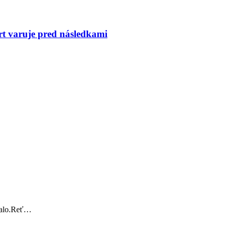
rt varuje pred následkami
stalo.Reť…