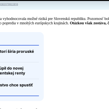
09382079922816
 a vyhodnocovala možné riziká pre Slovenskú republiku. Pozornosť bo
 do popredia v mnohých európskych krajinách.
Otázkou však zostáva, 
torí šíria proruské
úpil do novej
dentskej renty
rstvo chce spustiť