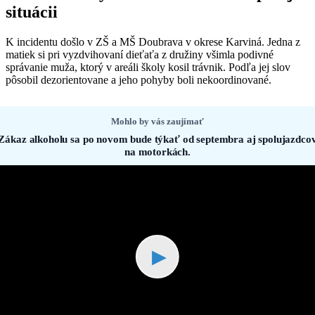
situácii
K incidentu došlo v ZŠ a MŠ Doubrava v okrese Karviná. Jedna z
matiek si pri vyzdvihovaní dieťaťa z družiny všimla podivné
správanie muža, ktorý v areáli školy kosil trávnik. Podľa jej slov
pôsobil dezorientovane a jeho pohyby boli nekoordinované.
Mohlo by vás zaujímať
Zákaz alkoholu sa po novom bude týkať od septembra aj spolujazdco
na motorkách.
▶