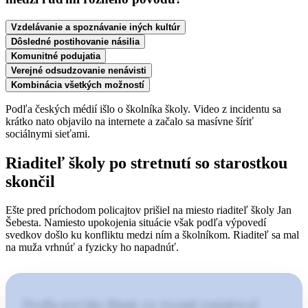
Vzdelávanie a spoznávanie iných kultúr
Dôsledné postihovanie násilia
Komunitné podujatia
Verejné odsudzovanie nenávisti
Kombinácia všetkých možností
Podľa českých médií išlo o školníka školy. Video z incidentu sa
krátko nato objavilo na internete a začalo sa masívne šíriť
sociálnymi sieťami.
Riaditeľ školy po stretnutí so starostkou
skončil
Ešte pred príchodom policajtov prišiel na miesto riaditeľ školy Jan
Šebesta. Namiesto upokojenia situácie však podľa výpovedí
svedkov došlo ku konfliktu medzi ním a školníkom. Riaditeľ sa mal
na muža vrhnúť a fyzicky ho napadnúť.
Podľa portálu Blesk.cz museli zasiahnuť