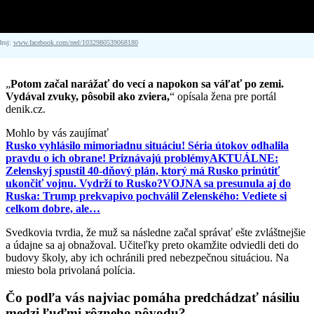
droj:
www.facebook.com/reel/1032980539068180
„
Potom začal narážať do vecí a napokon sa váľať po zemi.
Vydával zvuky, pôsobil ako zviera,
“ opísala žena pre portál
denik.cz.
Mohlo by vás zaujímať
Rusko vyhlásilo mimoriadnu situáciu! Séria útokov odhalila
pravdu o ich obrane! Priznávajú problémy
AKTUÁLNE:
Zelenskyj spustil 40-dňový plán, ktorý má Rusko prinútiť
ukončiť vojnu. Vydrží to Rusko?
VOJNA sa presunula aj do
Ruska: Trump prekvapivo pochválil Zelenského: Vediete si
celkom dobre, ale…
Svedkovia tvrdia, že muž sa následne začal správať ešte zvláštnejšie
a údajne sa aj obnažoval. Učiteľky preto okamžite odviedli deti do
budovy školy, aby ich ochránili pred nebezpečnou situáciou. Na
miesto bola privolaná polícia.
Čo podľa vás najviac pomáha predchádzať násiliu
medzi ľuďmi rôzneho pôvodu?