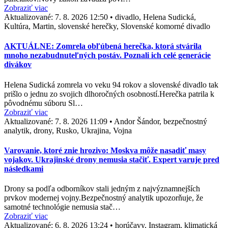
Zobraziť viac
Aktualizované:
7. 8. 2026 12:50
•
divadlo, Helena Sudická,
Kultúra, Martin, slovenské herečky, Slovenské komorné divadlo
AKTUÁLNE: Zomrela obľúbená herečka, ktorá stvárila
mnoho nezabudnuteľných postáv. Poznali ich celé generácie
divákov
Helena Sudická zomrela vo veku 94 rokov a slovenské divadlo tak
prišlo o jednu zo svojich dlhoročných osobností.Herečka patrila k
pôvodnému súboru Sl…
Zobraziť viac
Aktualizované:
7. 8. 2026 11:09
•
Andor Šándor, bezpečnostný
analytik, drony, Rusko, Ukrajina, Vojna
Varovanie, ktoré znie hrozivo: Moskva môže nasadiť masy
vojakov. Ukrajinské drony nemusia stačiť. Expert varuje pred
následkami
Drony sa podľa odborníkov stali jedným z najvýznamnejších
prvkov modernej vojny.Bezpečnostný analytik upozorňuje, že
samotné technológie nemusia stač…
Zobraziť viac
Aktualizované:
6. 8. 2026 13:24
•
horúčavy, Instagram, klimatická