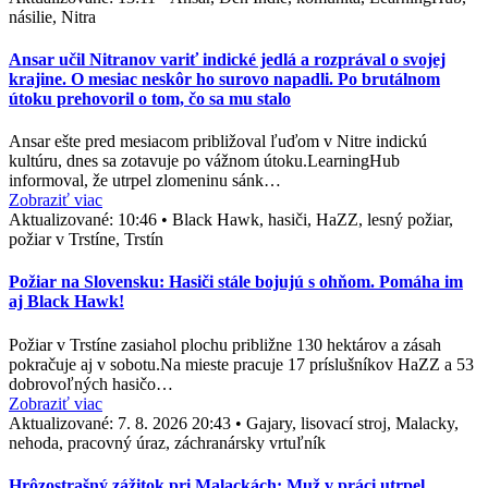
násilie, Nitra
Ansar učil Nitranov variť indické jedlá a rozprával o svojej
krajine. O mesiac neskôr ho surovo napadli. Po brutálnom
útoku prehovoril o tom, čo sa mu stalo
Ansar ešte pred mesiacom približoval ľuďom v Nitre indickú
kultúru, dnes sa zotavuje po vážnom útoku.LearningHub
informoval, že utrpel zlomeninu sánk…
Zobraziť viac
Aktualizované:
10:46
•
Black Hawk, hasiči, HaZZ, lesný požiar,
požiar v Trstíne, Trstín
Požiar na Slovensku: Hasiči stále bojujú s ohňom. Pomáha im
aj Black Hawk!
Požiar v Trstíne zasiahol plochu približne 130 hektárov a zásah
pokračuje aj v sobotu.Na mieste pracuje 17 príslušníkov HaZZ a 53
dobrovoľných hasičo…
Zobraziť viac
Aktualizované:
7. 8. 2026 20:43
•
Gajary, lisovací stroj, Malacky,
nehoda, pracovný úraz, záchranársky vrtuľník
Hrôzostrašný zážitok pri Malackách: Muž v práci utrpel