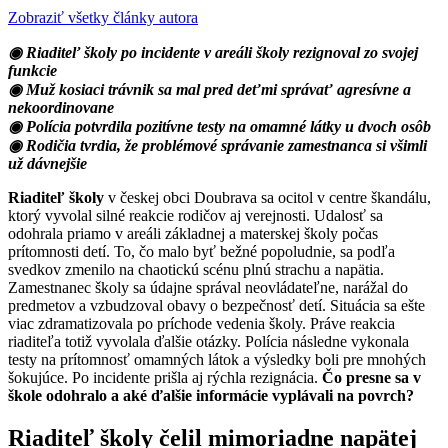
Zobraziť všetky články autora
◉ Riaditeľ školy po incidente v areáli školy rezignoval zo svojej
funkcie
◉ Muž kosiaci trávnik sa mal pred deťmi správať agresívne a
nekoordinovane
◉ Polícia potvrdila pozitívne testy na omamné látky u dvoch osôb
◉ Rodičia tvrdia, že problémové správanie zamestnanca si všimli
už dávnejšie
Riaditeľ školy
v českej obci Doubrava sa ocitol v centre škandálu,
ktorý vyvolal silné reakcie rodičov aj verejnosti. Udalosť sa
odohrala priamo v areáli základnej a materskej školy počas
prítomnosti detí. To, čo malo byť bežné popoludnie, sa podľa
svedkov zmenilo na chaotickú scénu plnú strachu a napätia.
Zamestnanec školy sa údajne správal neovládateľne, narážal do
predmetov a vzbudzoval obavy o bezpečnosť detí. Situácia sa ešte
viac zdramatizovala po príchode vedenia školy. Práve reakcia
riaditeľa totiž vyvolala ďalšie otázky. Polícia následne vykonala
testy na prítomnosť omamných látok a výsledky boli pre mnohých
šokujúce. Po incidente prišla aj rýchla rezignácia.
Čo presne sa v
škole odohralo a aké ďalšie informácie vyplávali na povrch?
Riaditeľ školy čelil mimoriadne napätej