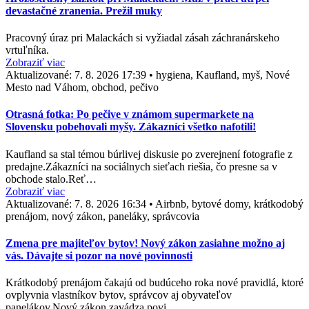
devastačné zranenia. Prežil muky
Pracovný úraz pri Malackách si vyžiadal zásah záchranárskeho
vrtuľníka.
Zobraziť viac
Aktualizované:
7. 8. 2026 17:39
•
hygiena, Kaufland, myš, Nové
Mesto nad Váhom, obchod, pečivo
Otrasná fotka: Po pečive v známom supermarkete na
Slovensku pobehovali myšy. Zákazníci všetko nafotili!
Kaufland sa stal témou búrlivej diskusie po zverejnení fotografie z
predajne.Zákazníci na sociálnych sieťach riešia, čo presne sa v
obchode stalo.Reť…
Zobraziť viac
Aktualizované:
7. 8. 2026 16:34
•
Airbnb, bytové domy, krátkodobý
prenájom, nový zákon, paneláky, správcovia
Zmena pre majiteľov bytov! Nový zákon zasiahne možno aj
vás. Dávajte si pozor na nové povinnosti
Krátkodobý prenájom čakajú od budúceho roka nové pravidlá, ktoré
ovplyvnia vlastníkov bytov, správcov aj obyvateľov
panelákov.Nový zákon zavádza povi…