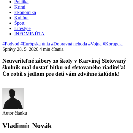
Politika
Krimi
Ekonomika
Kultúra
Šport
Lifestyle
INFOMINÚTA
#Podvod
#Európska únia
#Dopravná nehoda
#Vojna
#Korupcia
Správy
28. 5. 2026
4 min čítania
Neuveriteľné zábery zo školy v Karvinej Sfetovaný
školník mal dostať bitku od sfetovaného riaditeľa!
Čo robil s jedlom pre deti vám zdvihne žalúdok!
Autor článku
Vladimír Novák