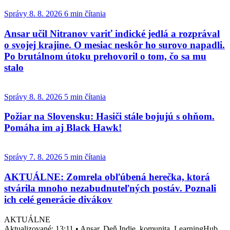
Správy
8. 8. 2026
6 min čítania
Ansar učil Nitranov variť indické jedlá a rozprával
o svojej krajine. O mesiac neskôr ho surovo napadli.
Po brutálnom útoku prehovoril o tom, čo sa mu
stalo
Správy
8. 8. 2026
5 min čítania
Požiar na Slovensku: Hasiči stále bojujú s ohňom.
Pomáha im aj Black Hawk!
Správy
7. 8. 2026
5 min čítania
AKTUÁLNE: Zomrela obľúbená herečka, ktorá
stvárila mnoho nezabudnuteľných postáv. Poznali
ich celé generácie divákov
AKTUÁLNE
Aktualizované:
13:11
•
Ansar, Deň Indie, komunita, LearningHub,