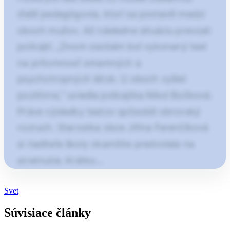
ďalší pedagógovia, ktorí sa postavili medzi
oboch mužov. Až následne situáciu prevzali
policajti. „Dvom osobám bol vykonaný test
na prítomnosť omamných a
psychotropných látok. U oboch vyšiel
pozitívne,“ uviedla policajtka Nikol Bočková.
Práve výsledky testov spôsobili obrovský
rozruch. Starostka obce Jiřina Ferenčíková
si riaditeľa školy okamžite predvolala na
stretnutie. Krátko…
Článok pokračuje po kliknutí
Svet
Otvorte pokračovanie článku
Súvisiace články