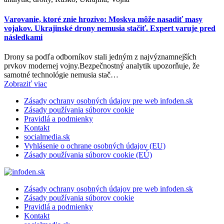
Varovanie, ktoré znie hrozivo: Moskva môže nasadiť masy
vojakov. Ukrajinské drony nemusia stačiť. Expert varuje pred
následkami
Drony sa podľa odborníkov stali jedným z najvýznamnejších
prvkov modernej vojny.Bezpečnostný analytik upozorňuje, že
samotné technológie nemusia stač…
Zobraziť viac
Zásady ochrany osobných údajov pre web infoden.sk
Zásady používania súborov cookie
Pravidlá a podmienky
Kontakt
socialmedia.sk
Vyhlásenie o ochrane osobných údajov (EU)
Zásady používania súborov cookie (EÚ)
Zásady ochrany osobných údajov pre web infoden.sk
Zásady používania súborov cookie
Pravidlá a podmienky
Kontakt