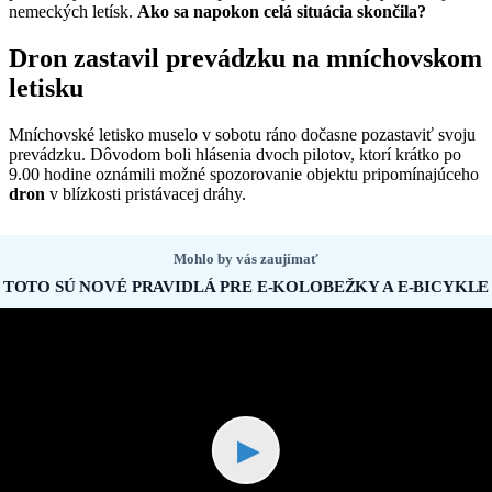
nemeckých letísk.
Ako sa napokon celá situácia skončila?
Dron zastavil prevádzku na mníchovskom
letisku
Mníchovské letisko muselo v sobotu ráno dočasne pozastaviť svoju
prevádzku. Dôvodom boli hlásenia dvoch pilotov, ktorí krátko po
9.00 hodine oznámili možné spozorovanie objektu pripomínajúceho
dron
v blízkosti pristávacej dráhy.
Mohlo by vás zaujímať
TOTO SÚ NOVÉ PRAVIDLÁ PRE E-KOLOBEŽKY A E-BICYKLE
▶