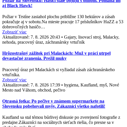
Požiar na Slovensku: Hasiči stále bojujú s ohňom. Pomáha im
aj Black Hawk!
Požiar v Trstíne zasiahol plochu približne 130 hektárov a zásah
pokračuje aj v sobotu.Na mieste pracuje 17 príslušníkov HaZZ a 53
dobrovoľných hasičo…
Zobraziť viac
Aktualizované:
7. 8. 2026 20:43
•
Gajary, lisovací stroj, Malacky,
nehoda, pracovný úraz, záchranársky vrtuľník
Hrôzostrašný zážitok pri Malackách: Muž v práci utrpel
devastačné zranenia. Prežil muky
Pracovný úraz pri Malackách si vyžiadal zásah záchranárskeho
vrtuľníka.
Zobraziť viac
Aktualizované:
7. 8. 2026 17:39
•
hygiena, Kaufland, myš, Nové
Mesto nad Váhom, obchod, pečivo
Otrasná fotka: Po pečive v známom supermarkete na
Slovensku pobehovali myšy. Zákazníci všetko nafotili!
Kaufland sa stal témou búrlivej diskusie po zverejnení fotografie z
predajne.Zákazníci na sociálnych sieťach riešia, čo presne sa v