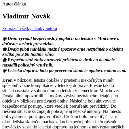
Autor článku
Vladimír Novák
Zobraziť všetky články autora
◉ Dron vyvolal bezpečnostný poplach na letisku v Mníchove a
dočasne zastavil prevádzku.
◉ Dvaja piloti nahlásili možné spozorovanie neznámeho objektu
krátko po 9.00 hodine ráno.
◉ Bezpečnostné zložky uzavreli pristávacie dráhy a do akcie
nasadili policajný vrtuľník.
◉ Letecká doprava bola po preverení situácie opätovne obnovená.
Dron
v blízkosti letiska dokáže v priebehu niekoľkých minút
spôsobiť vážne komplikácie v leteckej doprave. Presne takáto
situácia nastala v sobotu ráno na letisku v nemeckom Mníchove.
Dvaja piloti upozornili na možný výskyt neznámeho lietajúceho
objektu v blízkosti pristávacej dráhy. Následne boli aktivované
bezpečnostné postupy, ktoré viedli k prerušeniu prevádzky. Do
riešenia situácie sa zapojili policajné aj letecké autority. Na miesto
bol vyslaný aj policajný vrtuľník. Cieľom bolo preveriť, či sa v
okolí letiska skutočne nachádzal nebezpečný objekt. Prerušenie
prevádzky zasiahlo leteckú dopravu na jednom z najvýznamnejších