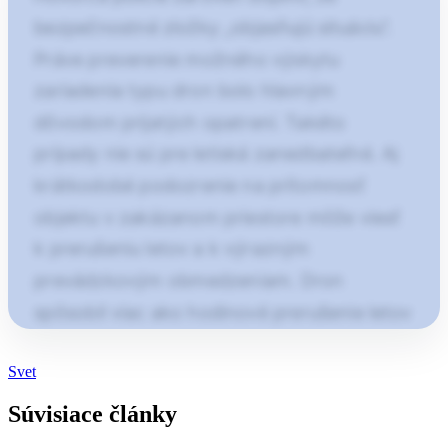
bezpečnostné zložky „objasňujú situáciu“.
Práve preverenie možného výskytu
zariadenia typu dron bolo hlavným
dôvodom prijatých opatrení. Takéto
prípady nie sú pre letiská zanedbateľné. Aj
krátkodobé podozrenie na prítomnosť
objektu v zakázanom priestore môže viesť
k prerušeniu letov a k výrazným
prevádzkovým obmedzeniam. Dron
spôsobil viac ako hodinové prerušenie letov
Podľa…
Článok pokračuje po kliknutí
Svet
Otvorte pokračovanie článku
Súvisiace články