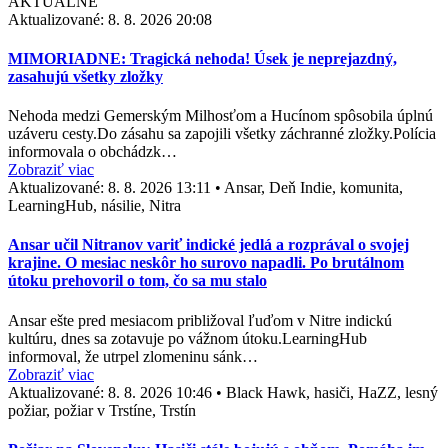
AKTUÁLNE
Aktualizované:
8. 8. 2026 20:08
MIMORIADNE: Tragická nehoda! Úsek je neprejazdný,
zasahujú všetky zložky
Nehoda medzi Gemerským Milhosťom a Hucínom spôsobila úplnú
uzáveru cesty.Do zásahu sa zapojili všetky záchranné zložky.Polícia
informovala o obchádzk…
Zobraziť viac
Aktualizované:
8. 8. 2026 13:11
•
Ansar, Deň Indie, komunita,
LearningHub, násilie, Nitra
Ansar učil Nitranov variť indické jedlá a rozprával o svojej
krajine. O mesiac neskôr ho surovo napadli. Po brutálnom
útoku prehovoril o tom, čo sa mu stalo
Ansar ešte pred mesiacom približoval ľuďom v Nitre indickú
kultúru, dnes sa zotavuje po vážnom útoku.LearningHub
informoval, že utrpel zlomeninu sánk…
Zobraziť viac
Aktualizované:
8. 8. 2026 10:46
•
Black Hawk, hasiči, HaZZ, lesný
požiar, požiar v Trstíne, Trstín