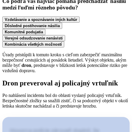
Čo podľa vás najviac pomáha predchádzať násiliu
medzi ľuďmi rôzneho pôvodu?
Vzdelávanie a spoznávanie iných kultúr
Dôsledné postihovanie násilia
Komunitné podujatia
Verejné odsudzovanie nenávisti
Kombinácia všetkých možností
Úrady pristúpili k tomuto kroku s cieľom zabezpečiť maximálnu
bezpečnosť cestujúcich aj posádok lietadiel. Výskyt objektu, akým
môže byť
dron
, predstavuje v blízkosti letísk potenciálne riziko pre
vzdušnú dopravu.
Dron preveroval aj policajný vrtuľník
Po nahlásení incidentu bol do oblasti vyslaný policajný vrtuľník.
Bezpečnostné zložky sa snažili zistiť, či sa podozrivý objekt v okolí
letiska skutočne nachádzal a či predstavuje hrozbu.
Hovorca polície zároveň doplnil, že