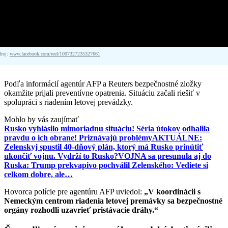
droj:
www.facebook.com/reel/1007327235327661
Podľa informácií agentúr AFP a Reuters bezpečnostné zložky
okamžite prijali preventívne opatrenia. Situáciu začali riešiť v
spolupráci s riadením letovej prevádzky.
Mohlo by vás zaujímať
Rusko vyhlásilo mimoriadnu situáciu! Séria útokov odhalila
pravdu o ich obrane! Priznávajú problémy
AKTUÁLNE:
Zelenskyj spustil 40-dňový plán, ktorý má Rusko prinútiť
ukončiť vojnu. Vydrží to Rusko?
VOJNA sa presunula aj do
Ruska: Trump prekvapivo pochválil Zelenského: Vediete si
celkom dobre, ale…
Hovorca polície pre agentúru AFP uviedol:
„V koordinácii s
Nemeckým centrom riadenia letovej premávky sa bezpečnostné
orgány rozhodli uzavrieť pristávacie dráhy.“