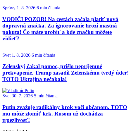
Správy
1. 8. 2026
6 min čítania
VODIČI POZOR! Na cestách začala platiť nová
dopravná značka. Za ignorovanie hrozí mastná
pokuta! Čo máte urobiť a kde značku môžete
vidieť?
Svet
1. 8. 2026
6 min čítania
Zelenskyj čakal pomoc, prišlo nepríjemné
prekvapenie. Trump zasadil Zelenskému tvrdý úder!
TOTO Ukrajina nečakala!
Svet
30. 7. 2026
5 min čítania
Putin zvažuje radikálny krok voči občanom. TOTO
mu môže zlomiť krk. Rusom už dochádza
trpezlivosť!