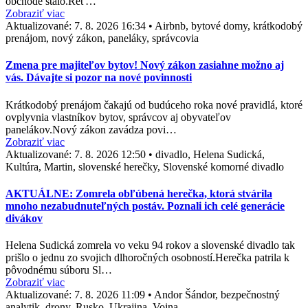
obchode stalo.Reť…
Zobraziť viac
Aktualizované:
7. 8. 2026 16:34
•
Airbnb, bytové domy, krátkodobý
prenájom, nový zákon, paneláky, správcovia
Zmena pre majiteľov bytov! Nový zákon zasiahne možno aj
vás. Dávajte si pozor na nové povinnosti
Krátkodobý prenájom čakajú od budúceho roka nové pravidlá, ktoré
ovplyvnia vlastníkov bytov, správcov aj obyvateľov
panelákov.Nový zákon zavádza povi…
Zobraziť viac
Aktualizované:
7. 8. 2026 12:50
•
divadlo, Helena Sudická,
Kultúra, Martin, slovenské herečky, Slovenské komorné divadlo
AKTUÁLNE: Zomrela obľúbená herečka, ktorá stvárila
mnoho nezabudnuteľných postáv. Poznali ich celé generácie
divákov
Helena Sudická zomrela vo veku 94 rokov a slovenské divadlo tak
prišlo o jednu zo svojich dlhoročných osobností.Herečka patrila k
pôvodnému súboru Sl…
Zobraziť viac
Aktualizované:
7. 8. 2026 11:09
•
Andor Šándor, bezpečnostný
analytik, drony, Rusko, Ukrajina, Vojna