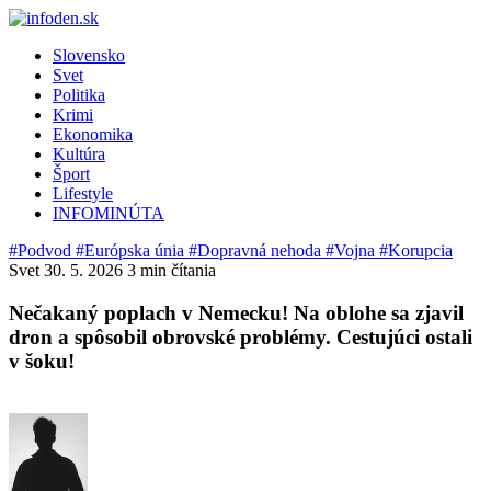
Slovensko
Svet
Politika
Krimi
Ekonomika
Kultúra
Šport
Lifestyle
INFOMINÚTA
#Podvod
#Európska únia
#Dopravná nehoda
#Vojna
#Korupcia
Svet
30. 5. 2026
3 min čítania
Nečakaný poplach v Nemecku! Na oblohe sa zjavil
dron a spôsobil obrovské problémy. Cestujúci ostali
v šoku!