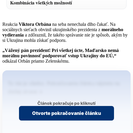
Kombinácia všetkých možností
Reakcia
Viktora Orbána
na seba nenechala dlho čakať. Na
sociálnych sieťach obvinil ukrajinského prezidenta z
morálneho
vydierania
a zdôraznil, že takéto správanie nie je spôsob, akým by
si Ukrajina mohla získať podporu.
„Vážený pán prezident! Pri všetkej úcte, Maďarsko nemá
morálnu povinnosť podporovať vstup Ukrajiny do EÚ,“
odkázal Orbán priamo Zelenskému.
To nie je všetko. Pokračovanie článku nájdete na
ďalšej strane ↓
Článok pokračuje po kliknutí
Otvorte pokračovanie článku