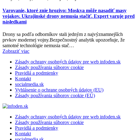
Varovanie, ktoré znie hrozivo: Moskva môže nasadiť masy
vojakov. Ukrajinské drony nemusia stačiť. Expert varuje pred
následkami
Drony sa podľa odborníkov stali jedným z najvýznamnejších
prvkov modernej vojny.Bezpečnostný analytik upozorňuje, že
samotné technológie nemusia stač…
Zobraziť viac
Zásady ochrany osobných údajov pre web infoden.sk
Zásady používania súborov cookie
Pravidlá a podmienky
Kontakt
socialmedia.sk
Vyhlásenie o ochrane osobných údajov (EU)
Zásady používania súborov cookie (EÚ)
Zásady ochrany osobných údajov pre web infoden.sk
Zásady používania súborov cookie
Pravidlá a podmienky
Kontakt
socialmedia.sk