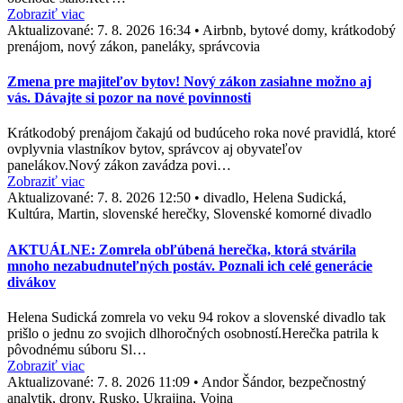
Zobraziť viac
Aktualizované:
7. 8. 2026 16:34
•
Airbnb, bytové domy, krátkodobý
prenájom, nový zákon, paneláky, správcovia
Zmena pre majiteľov bytov! Nový zákon zasiahne možno aj
vás. Dávajte si pozor na nové povinnosti
Krátkodobý prenájom čakajú od budúceho roka nové pravidlá, ktoré
ovplyvnia vlastníkov bytov, správcov aj obyvateľov
panelákov.Nový zákon zavádza povi…
Zobraziť viac
Aktualizované:
7. 8. 2026 12:50
•
divadlo, Helena Sudická,
Kultúra, Martin, slovenské herečky, Slovenské komorné divadlo
AKTUÁLNE: Zomrela obľúbená herečka, ktorá stvárila
mnoho nezabudnuteľných postáv. Poznali ich celé generácie
divákov
Helena Sudická zomrela vo veku 94 rokov a slovenské divadlo tak
prišlo o jednu zo svojich dlhoročných osobností.Herečka patrila k
pôvodnému súboru Sl…
Zobraziť viac
Aktualizované:
7. 8. 2026 11:09
•
Andor Šándor, bezpečnostný
analytik, drony, Rusko, Ukrajina, Vojna