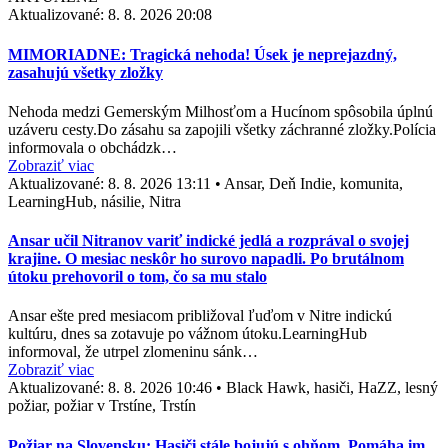
Aktualizované:
8. 8. 2026 20:08
MIMORIADNE: Tragická nehoda! Úsek je neprejazdný,
zasahujú všetky zložky
Nehoda medzi Gemerským Milhosťom a Hucínom spôsobila úplnú
uzáveru cesty.Do zásahu sa zapojili všetky záchranné zložky.Polícia
informovala o obchádzk…
Zobraziť viac
Aktualizované:
8. 8. 2026 13:11
•
Ansar, Deň Indie, komunita,
LearningHub, násilie, Nitra
Ansar učil Nitranov variť indické jedlá a rozprával o svojej
krajine. O mesiac neskôr ho surovo napadli. Po brutálnom
útoku prehovoril o tom, čo sa mu stalo
Ansar ešte pred mesiacom približoval ľuďom v Nitre indickú
kultúru, dnes sa zotavuje po vážnom útoku.LearningHub
informoval, že utrpel zlomeninu sánk…
Zobraziť viac
Aktualizované:
8. 8. 2026 10:46
•
Black Hawk, hasiči, HaZZ, lesný
požiar, požiar v Trstíne, Trstín
Požiar na Slovensku: Hasiči stále bojujú s ohňom. Pomáha im