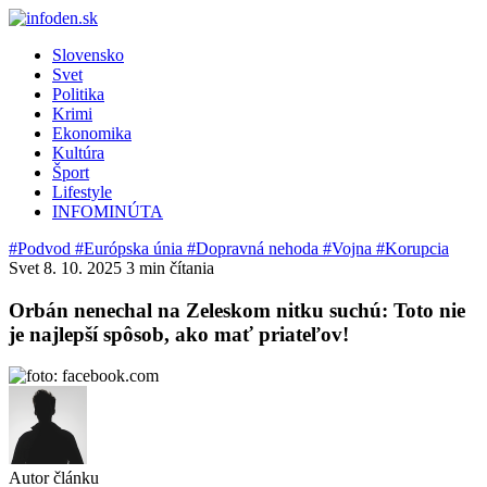
Slovensko
Svet
Politika
Krimi
Ekonomika
Kultúra
Šport
Lifestyle
INFOMINÚTA
#Podvod
#Európska únia
#Dopravná nehoda
#Vojna
#Korupcia
Svet
8. 10. 2025
3 min čítania
Orbán nenechal na Zeleskom nitku suchú: Toto nie
je najlepší spôsob, ako mať priateľov!
Autor článku