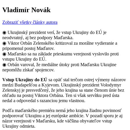
Vladimír Novák
Zobraziť všetky články autora
◉ Ukrajinský prezident verí, že vstup Ukrajiny do EÚ je
neodvratný, aj bez podpory Maďarska.
◉ Viktor Orbán Zelenského kritizoval za morálne vydieranie a
pripomenul postoj Maďarov.
◉ Maďarsko sa na základe prieskumu verejnosti vyslovilo proti
vstupu Ukrajiny do EÚ.
◉ Orbán varoval, že mediálne útoky proti Maďarsku Ukrajine
nepomôžu získať spojencov.
Vstup Ukrajiny do EÚ
sa opäť stal terčom ostrej výmeny názorov
medzi Budapešťou a Kyjevom. Ukrajinský prezident Volodymyr
Zelenskyj je presvedčený, že jeho krajina sa stane členom únie bez
ohľadu na postoj Viktora Orbána. Ten si však servítku pred ústa
nedal a odpovedal s razanciou jemu vlastnou.
Podľa maďarského premiéra nemá jeho krajina žiadnu povinnosť
podporovať Ukrajinu a jej európske ambície. V pozadí sporu je aj
názor verejnosti v Maďarsku, kde väčšina obyvateľov vstup
Ukrajiny odmieta.