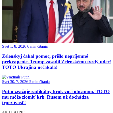
Svet
1. 8. 2026
6 min čítania
Zelenskyj čakal pomoc, prišlo nepríjemné
prekvapenie. Trump zasadil Zelenskému tvrdý úder!
TOTO Ukrajina nečakala!
Svet
30. 7. 2026
5 min čítania
Putin zvažuje radikálny krok voči občanom. TOTO
mu môže zlomiť krk. Rusom už dochádza
trpezlivosť!
AKTUÁLNE