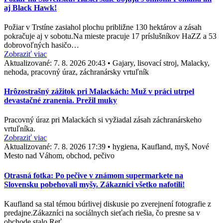
aj Black Hawk!
Požiar v Trstíne zasiahol plochu približne 130 hektárov a zásah
pokračuje aj v sobotu.Na mieste pracuje 17 príslušníkov HaZZ a 53
dobrovoľných hasičo…
Zobraziť viac
Aktualizované:
7. 8. 2026 20:43
•
Gajary, lisovací stroj, Malacky,
nehoda, pracovný úraz, záchranársky vrtuľník
Hrôzostrašný zážitok pri Malackách: Muž v práci utrpel
devastačné zranenia. Prežil muky
Pracovný úraz pri Malackách si vyžiadal zásah záchranárskeho
vrtuľníka.
Zobraziť viac
Aktualizované:
7. 8. 2026 17:39
•
hygiena, Kaufland, myš, Nové
Mesto nad Váhom, obchod, pečivo
Otrasná fotka: Po pečive v známom supermarkete na
Slovensku pobehovali myšy. Zákazníci všetko nafotili!
Kaufland sa stal témou búrlivej diskusie po zverejnení fotografie z
predajne.Zákazníci na sociálnych sieťach riešia, čo presne sa v
obchode stalo.Reť…