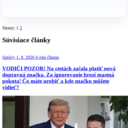
Strany:
1
2
Súvisiace články
Správy
1. 8. 2026
6 min čítania
VODIČI POZOR! Na cestách začala platiť nová
dopravná značka. Za ignorovanie hrozí mastná
pokuta! Čo máte urobiť a kde značku môžete
vidieť?