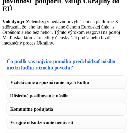
povinnosť podporiť vstup Ukrajiny do
EÚ
Volodymyr Zelenskyj
v nedávnom vyhlásení na platforme X
zdôraznil, že jeho krajina sa stane členom Európskej únie „s
Orbánom alebo bez neho“. Týmto výrokom reagoval na postoj
Maďarska, ktoré ako jediný členský štát podľa neho brzdí
integračný proces Ukrajiny.
Čo podľa vás najviac pomáha predchádzať násiliu
medzi ľuďmi rôzneho pôvodu?
Vzdelávanie a spoznávanie iných kultúr
Dôsledné postihovanie násilia
Komunitné podujatia
Verejné odsudzovanie nenávisti